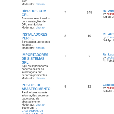
Auto
Moderator:
chorao
HÍBRIDOS COM
Re: Aur
7
148
by
rdd4
GPL
Sat Jul 
Assuntos relacionados
com instalações de
GPL em híbridos.
Moderator:
chorao
INSTALADORES-
Re: AU
8
10
by
Ruife
PERFIL
Sat Apr 
É instalador, apresente-
se aqui....
Moderator:
chorao
IMPORTADORES
Re: Luca
1
2
by
Lobito
DE SISTEMAS
Fri Feb 
GPL
Aqui os importadores
poderão deixar as
informações que
acharem pertinentes.
Moderator:
chorao
POSTOS DE
Campanh
8
12
by
rdd4
ABASTECIMENTO
Sun Jul 
Partilhe boas ou más
informações sobre um
dado posto de
abastecimento.
Moderator:
chorao
Subforum:
CAMPANHAS DE
PREÇOS DE GPL