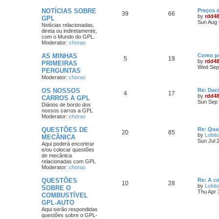
NOTÍCIAS SOBRE
Preços 
39
66
by
rdd4
GPL
Sun Aug 
Notícias relacionadas,
direta ou indiretamente,
com o Mundo do GPL.
Moderator:
chorao
AS MINHAS
Como po
5
19
by
rdd4
PRIMEIRAS
Wed Sep 
PERGUNTAS
Moderator:
chorao
OS NOSSOS
Re: Dac
4
17
by
rdd4
CARROS A GPL
Sun Sep 
Diários de bordo dos
nossos carros a GPL
Moderator:
chorao
QUESTÕES DE
Re: Qua
20
85
by
Lobito
MECÂNICA
Sun Jul 
Aqui poderá encontrar
e/ou colocar questões
de mecânica
relacionadas com GPL
Moderator:
chorao
QUESTÕES
Re: A c
10
28
by
Lobito
SOBRE O
Thu Apr 
COMBUSTÍVEL
GPL-AUTO
Aqui serão respondidas
questões sobre o GPL-