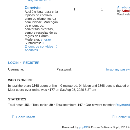
Convivio
Anedot
1
1
by
Admi
Aqui é o lugar para criar
Wed Feb 
tópicos de convivio
entre os elementos da
comunidade. Marcação
de encontros,
conversas diversas,
sempre respeitando as
regras do Fórum
Moderator:
chorao
Subforums:
Encontros convivios
,
Anedotas
LOGIN
•
REGISTER
Username:
Password:
I forgot my passw
WHO IS ONLINE
In total there are
1368
users online :: 0 registered, 0 hidden and 1368 guests (based on
Most users ever online was
4177
on Sat Aug 08, 2026 3:27 am
STATISTICS
Total posts
451
• Total topics
89
• Total members
147
• Our newest member
Raymon
Board index
Contact 
Powered by
phpBB
® Forum Software © phpBB Lim