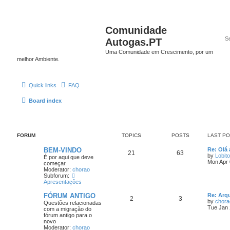
Comunidade
Autogas.PT
Uma Comunidade em Crescimento, por um
melhor Ambiente.
Quick links
FAQ
Board index
FORUM
TOPICS
POSTS
LAST P
BEM-VINDO
Re: Olá 
21
63
by
Lobito
É por aqui que deve
Mon Apr 
começar.
Moderator:
chorao
Subforum:
Apresentações
FÓRUM ANTIGO
Re: Arq
2
3
by
chora
Questões relacionadas
Tue Jan 
com a migração do
fórum antigo para o
novo
Moderator:
chorao