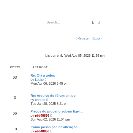
Search
Advanced search
Register
Login
It is currently Wed Aug 05, 2026 11:35 pm
POSTS
LAST POST
Re: Olá a todos
63
V
by
Lobito
i
Mon Apr 06, 2026 6:45 pm
e
w
t
Re: Arquivo do fórum antigo
h
3
V
by
chorao
e
i
Tue Jan 28, 2025 8:21 pm
l
e
a
w
t
Preços do propano sobem ligei…
66
t
e
V
by
rdd48856
h
s
i
Sun Aug 02, 2026 11:04 pm
e
t
e
l
p
w
Como posso pedir a alteração …
a
o
19
t
V
t
by
rdd48856
s
h