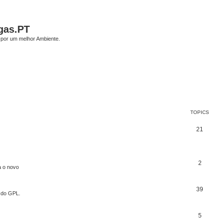
gas.PT
por um melhor Ambiente.
TOPICS
21
2
a o novo
39
o do GPL.
5