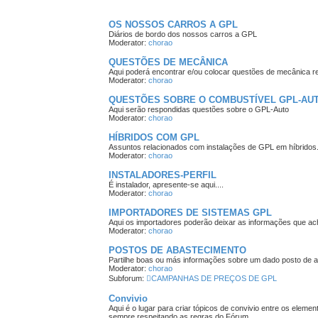
OS NOSSOS CARROS A GPL
Diários de bordo dos nossos carros a GPL
Moderator:
chorao
QUESTÕES DE MECÂNICA
Aqui poderá encontrar e/ou colocar questões de mecânica 
Moderator:
chorao
QUESTÕES SOBRE O COMBUSTÍVEL GPL-AU
Aqui serão respondidas questões sobre o GPL-Auto
Moderator:
chorao
HÍBRIDOS COM GPL
Assuntos relacionados com instalações de GPL em híbridos
Moderator:
chorao
INSTALADORES-PERFIL
É instalador, apresente-se aqui....
Moderator:
chorao
IMPORTADORES DE SISTEMAS GPL
Aqui os importadores poderão deixar as informações que ac
Moderator:
chorao
POSTOS DE ABASTECIMENTO
Partilhe boas ou más informações sobre um dado posto de 
Moderator:
chorao
Subforum:
CAMPANHAS DE PREÇOS DE GPL
Convivio
Aqui é o lugar para criar tópicos de convivio entre os ele
sempre respeitando as regras do Fórum