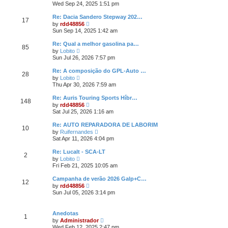
i
e
Wed Sep 24, 2025 1:51 pm
t
e
e
s
l
w
t
Re: Dacia Sandero Stepway 202…
a
17
t
p
V
t
by
rdd48856
h
o
i
e
Sun Sep 14, 2025 1:42 am
e
s
e
s
l
t
w
t
Re: Qual a melhor gasolina pa…
a
85
t
p
V
t
by
Lobito
h
o
i
e
Sun Jul 26, 2026 7:57 pm
e
s
e
s
l
t
w
t
Re: A composição do GPL-Auto …
a
28
t
p
V
t
by
Lobito
h
o
i
e
Thu Apr 30, 2026 7:59 am
e
s
e
s
l
t
w
t
Re: Auris Touring Sports Híbr…
a
148
t
p
V
t
by
rdd48856
h
o
i
e
Sat Jul 25, 2026 1:16 am
e
s
e
s
l
t
w
t
Re: AUTO REPARADORA DE LABORIM
a
10
t
p
V
t
by
Ruifernandes
h
o
i
e
Sat Apr 11, 2026 4:04 pm
e
s
e
s
l
t
w
t
Re: Lucalt - SCA-LT
a
2
t
p
V
t
by
Lobito
h
o
i
e
Fri Feb 21, 2025 10:05 am
e
s
e
s
l
t
w
t
Campanha de verão 2026 Galp+C…
a
12
t
p
V
t
by
rdd48856
h
o
i
e
Sun Jul 05, 2026 3:14 pm
e
s
e
s
l
t
w
t
a
t
p
t
Anedotas
h
o
1
e
V
by
Administrador
e
s
s
i
Wed Feb 12, 2025 2:47 pm
l