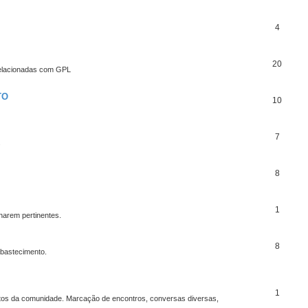
4
20
relacionadas com GPL
TO
10
7
.
8
1
harem pertinentes.
8
abastecimento.
1
mentos da comunidade. Marcação de encontros, conversas diversas,