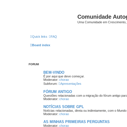
Comunidade Auto
Uma Comunidade em Crescimento, 
Quick links
FAQ
Board index
FORUM
BEM-VINDO
É por aqui que deve começar.
Moderator:
chorao
Subforum:
Apresentações
FÓRUM ANTIGO
Questões relacionadas com a migração do fórum antigo par
Moderator:
chorao
NOTÍCIAS SOBRE GPL
Notícias relacionadas, direta ou indiretamente, com o Mund
Moderator:
chorao
AS MINHAS PRIMEIRAS PERGUNTAS
Moderator:
chorao