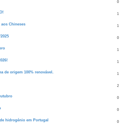
0
O!
1
a aos Chineses
1
/2025
0
bro
1
026!
1
na de origem 100% renovável.
1
2
utubro
0
p
0
 de hidrogénio em Portugal
0