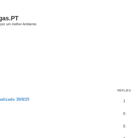
gas.PT
por um melhor Ambiente.
earch
REPLIES
alizado 30/8/25
1
0
0