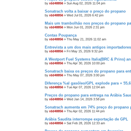
by
rdd48856
»
Sun Aug 02, 2026 11:04 pm
Sonatrach volta a baixar o preço do propano
by
rdd48856
»
Wed Jul 01, 2026 6:42 pm
Mais um trambolhão nos preços do propano pa
by
rdd48856
»
Mon Jun 01, 2026 2:31 pm
Contas Poupança
by
rdd48856
»
Thu May 21, 2026 11:02 am
Entrevista a um dos mais antigos importadores
by
rdd48856
»
Fri May 15, 2026 9:32 pm
A Westport Fuel Systems Italia(BRC & Prins) a
by
rdd48856
»
Thu Apr 30, 2026 10:00 pm
Sonatrach baixa os preços do propano para e
by
rdd48856
»
Thu May 07, 2026 3:00 pm
Diferença %al gasóleo/GPL explode para + 55,
by
rdd48856
»
Tue Apr 07, 2026 12:04 am
Preços do propano para entrega na Arábia Sa
by
rdd48856
»
Wed Jan 14, 2026 3:58 pm
Sonatrach aumenta em 74% preço do propano p
by
rdd48856
»
Thu Apr 02, 2026 11:44 pm
Arábia Saudita interrompe exportação de GPL
by
rdd48856
»
Sat Feb 28, 2026 12:33 am