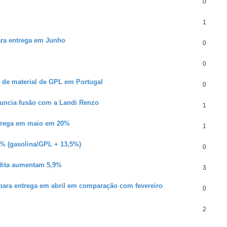
0
1
ra entrega em Junho
0
0
 de material de GPL em Portugal
0
nuncia fusão com a Landi Renzo
1
ntrega em maio em 20%
1
6% (gasolina/GPL + 13,5%)
0
udita aumentam 5,9%
3
ara entrega em abril em comparação com fevereiro
0
2