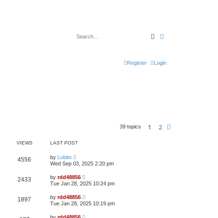
Search
Advanced search
Register
Login
1
2
Next
39 topics
VIEWS
LAST POST
by
Lobito
4556
Wed Sep 03, 2025 2:20 pm
by
rdd48856
2433
Tue Jan 28, 2025 10:24 pm
by
rdd48856
1897
Tue Jan 28, 2025 10:19 pm
by
rdd48856