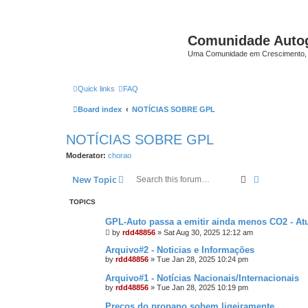
Comunidade Auto
Uma Comunidade em Crescimento, 
Quick links
FAQ
Board index
NOTÍCIAS SOBRE GPL
NOTÍCIAS SOBRE GPL
Moderator:
chorao
Search
Advanced s
New Topic
TOPICS
GPL-Auto passa a emitir ainda menos CO2 - Atu
by
rdd48856
»
Sat Aug 30, 2025 12:12 am
Arquivo#2 - Noticias e Informações
by
rdd48856
»
Tue Jan 28, 2025 10:24 pm
Arquivo#1 - Notícias Nacionais/Internacionais
by
rdd48856
»
Tue Jan 28, 2025 10:19 pm
Preços do propano sobem ligeiramente