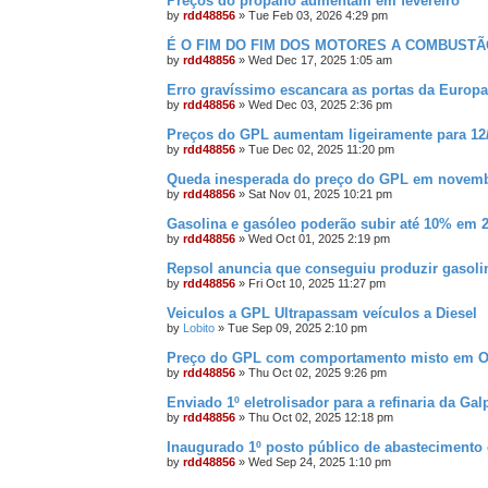
Preços do propano aumentam em fevereiro
by
rdd48856
»
Tue Feb 03, 2026 4:29 pm
É O FIM DO FIM DOS MOTORES A COMBUSTÃ
by
rdd48856
»
Wed Dec 17, 2025 1:05 am
Erro gravíssimo escancara as portas da Europ
by
rdd48856
»
Wed Dec 03, 2025 2:36 pm
Preços do GPL aumentam ligeiramente para 12
by
rdd48856
»
Tue Dec 02, 2025 11:20 pm
Queda inesperada do preço do GPL em novem
by
rdd48856
»
Sat Nov 01, 2025 10:21 pm
Gasolina e gasóleo poderão subir até 10% em 2
by
rdd48856
»
Wed Oct 01, 2025 2:19 pm
Repsol anuncia que conseguiu produzir gasoli
by
rdd48856
»
Fri Oct 10, 2025 11:27 pm
Veiculos a GPL Ultrapassam veículos a Diesel
by
Lobito
»
Tue Sep 09, 2025 2:10 pm
Preço do GPL com comportamento misto em O
by
rdd48856
»
Thu Oct 02, 2025 9:26 pm
Enviado 1º eletrolisador para a refinaria da Gal
by
rdd48856
»
Thu Oct 02, 2025 12:18 pm
Inaugurado 1º posto público de abastecimento
by
rdd48856
»
Wed Sep 24, 2025 1:10 pm