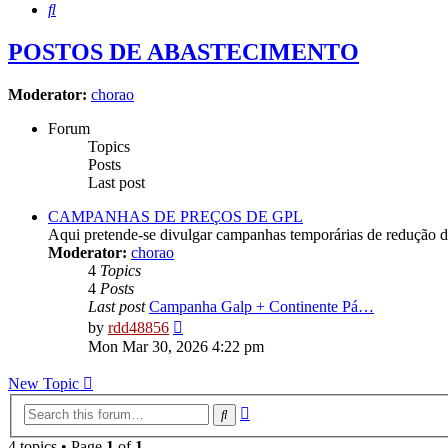
Search
POSTOS DE ABASTECIMENTO
Moderator:
chorao
Forum
Topics
Posts
Last post
CAMPANHAS DE PREÇOS DE GPL
Aqui pretende-se divulgar campanhas temporárias de redução 
Moderator:
chorao
4
Topics
4
Posts
Last post
Campanha Galp + Continente Pá…
View
by
rdd48856
the
Mon Mar 30, 2026 4:22 pm
latest
post
New Topic
Advanced
Search
search
4 topics • Page
1
of
1