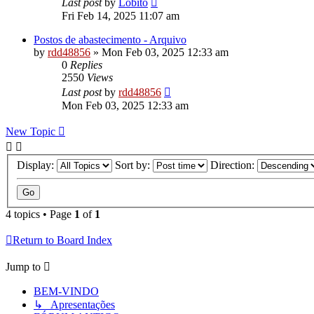
Last post
by
Lobito
Fri Feb 14, 2025 11:07 am
Postos de abastecimento - Arquivo
by
rdd48856
»
Mon Feb 03, 2025 12:33 am
0
Replies
2550
Views
Last post
by
rdd48856
Mon Feb 03, 2025 12:33 am
New Topic
Display:
Sort by:
Direction:
4 topics • Page
1
of
1
Return to Board Index
Jump to
BEM-VINDO
↳ Apresentações