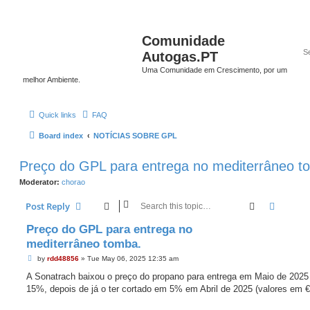
Comunidade
Autogas.PT
Uma Comunidade em Crescimento, por um
melhor Ambiente.
Quick links
FAQ
Board index
NOTÍCIAS SOBRE GPL
Preço do GPL para entrega no mediterrâneo t
Moderator:
chorao
Search
Advanc
Post Reply
Preço do GPL para entrega no
mediterrâneo tomba.
P
by
rdd48856
»
Tue May 06, 2025 12:35 am
o
s
A Sonatrach baixou o preço do propano para entrega em Maio de 202
t
15%, depois de já o ter cortado em 5% em Abril de 2025 (valores em €