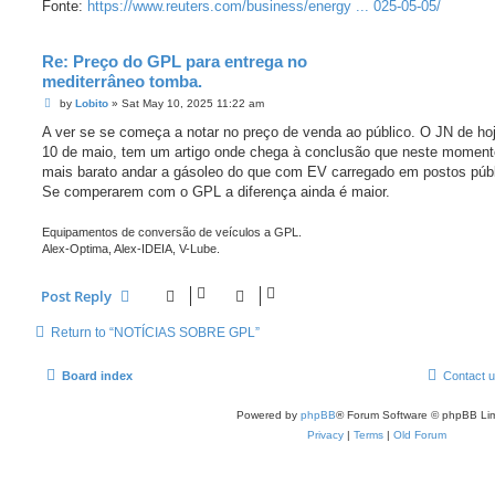
Fonte:
https://www.reuters.com/business/energy ... 025-05-05/
Re: Preço do GPL para entrega no
mediterrâneo tomba.
P
by
Lobito
»
Sat May 10, 2025 11:22 am
o
s
A ver se se começa a notar no preço de venda ao público. O JN de hoj
t
10 de maio, tem um artigo onde chega à conclusão que neste momento
mais barato andar a gásoleo do que com EV carregado em postos públ
Se comperarem com o GPL a diferença ainda é maior.
Equipamentos de conversão de veículos a GPL.
Alex-Optima, Alex-IDEIA, V-Lube.
Post Reply
Return to “NOTÍCIAS SOBRE GPL”
Board index
Contact 
Powered by
phpBB
® Forum Software © phpBB Lim
Privacy
|
Terms
|
Old Forum