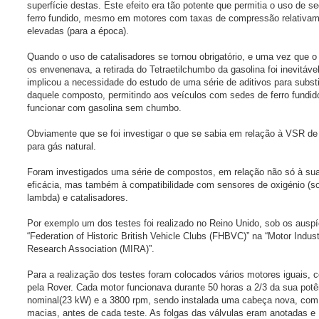
superfície destas. Este efeito era tão potente que permitia o uso de 
ferro fundido, mesmo em motores com taxas de compressão relativa
elevadas (para a época).
Quando o uso de catalisadores se tornou obrigatório, e uma vez que 
os envenenava, a retirada do Tetraetilchumbo da gasolina foi inevitável
implicou a necessidade do estudo de uma série de aditivos para subst
daquele composto, permitindo aos veículos com sedes de ferro fundid
funcionar com gasolina sem chumbo.
Obviamente que se foi investigar o que se sabia em relação à VSR d
para gás natural.
Foram investigados uma série de compostos, em relação não só à su
eficácia, mas também à compatibilidade com sensores de oxigénio (s
lambda) e catalisadores.
Por exemplo um dos testes foi realizado no Reino Unido, sob os auspí
“Federation of Historic British Vehicle Clubs (FHBVC)” na “Motor Indus
Research Association (MIRA)”.
Para a realização dos testes foram colocados vários motores iguais, 
pela Rover. Cada motor funcionava durante 50 horas a 2/3 da sua potê
nominal(23 kW) e a 3800 rpm, sendo instalada uma cabeça nova, co
macias, antes de cada teste. As folgas das válvulas eram anotadas e