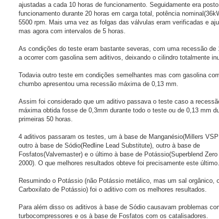
ajustadas a cada 10 horas de funcionamento. Seguidamente era post
funcionamento durante 20 horas em carga total, potência nominal(36k
5500 rpm. Mais uma vez as folgas das válvulas eram verificadas e aj
mas agora com intervalos de 5 horas.
As condições do teste eram bastante severas, com uma recessão de
a ocorrer com gasolina sem aditivos, deixando o cilindro totalmente inu
Todavia outro teste em condições semelhantes mas com gasolina co
chumbo apresentou uma recessão máxima de 0,13 mm.
Assim foi considerado que um aditivo passava o teste caso a recessã
máxima obtida fosse de 0,3mm durante todo o teste ou de 0,13 mm du
primeiras 50 horas.
4 aditivos passaram os testes, um à base de Manganésio(Millers VSP
outro à base de Sódio(Redline Lead Substitute), outro à base de
Fosfatos(Valvemaster) e o último à base de Potássio(Superblend Zero
2000). O que melhores resultados obteve foi precisamente este último
Resumindo o Potássio (não Potássio metálico, mas um sal orgânico, 
Carboxilato de Potássio) foi o aditivo com os melhores resultados.
Para além disso os aditivos à base de Sódio causavam problemas co
turbocompressores e os à base de Fosfatos com os catalisadores.