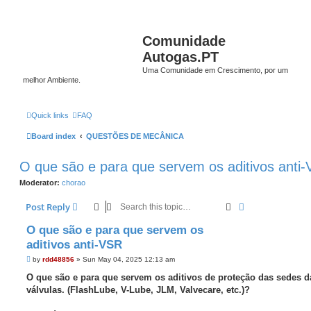
Comunidade
Autogas.PT
Uma Comunidade em Crescimento, por um
melhor Ambiente.
Quick links
FAQ
Board index
QUESTÕES DE MECÂNICA
O que são e para que servem os aditivos anti
Moderator:
chorao
Search
Advanced sear
Post Reply
O que são e para que servem os
aditivos anti-VSR
P
by
rdd48856
»
Sun May 04, 2025 12:13 am
o
s
O que são e para que servem os aditivos de proteção das sedes d
t
válvulas. (FlashLube, V-Lube, JLM, Valvecare, etc.)?