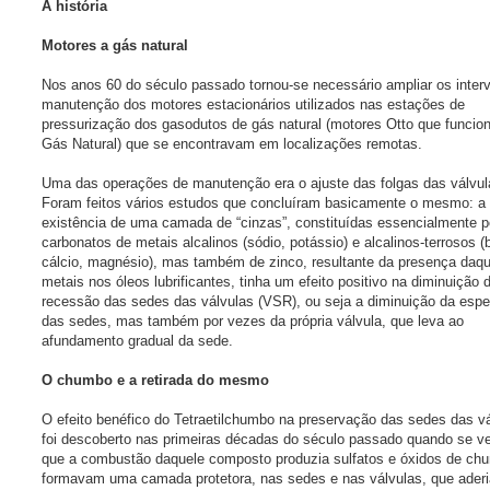
A história
Motores a gás natural
Nos anos 60 do século passado tornou-se necessário ampliar os inter
manutenção dos motores estacionários utilizados nas estações de
pressurização dos gasodutos de gás natural (motores Otto que funci
Gás Natural) que se encontravam em localizações remotas.
Uma das operações de manutenção era o ajuste das folgas das válvul
Foram feitos vários estudos que concluíram basicamente o mesmo: a
existência de uma camada de “cinzas”, constituídas essencialmente p
carbonatos de metais alcalinos (sódio, potássio) e alcalinos-terrosos (b
cálcio, magnésio), mas também de zinco, resultante da presença daq
metais nos óleos lubrificantes, tinha um efeito positivo na diminuição 
recessão das sedes das válvulas (VSR), ou seja a diminuição da esp
das sedes, mas também por vezes da própria válvula, que leva ao
afundamento gradual da sede.
O chumbo e a retirada do mesmo
O efeito benéfico do Tetraetilchumbo na preservação das sedes das v
foi descoberto nas primeiras décadas do século passado quando se ve
que a combustão daquele composto produzia sulfatos e óxidos de ch
formavam uma camada protetora, nas sedes e nas válvulas, que aderi