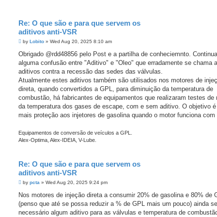
Re: O que são e para que servem os
aditivos anti-VSR
P
by
Lobito
»
Wed Aug 20, 2025 8:10 am
o
s
Obrigado @rdd48856 pelo Post e a partilha de conheciemnto. Continua
t
alguma confusão entre "Aditivo" e "Oleo" que erradamente se chama 
aditivos contra a recessão das sedes das válvulas.
Atualmente estes aditivos também são utilisados nos motores de inje
direta, quando convertidos a GPL, para diminuição da temperatura de
combustão, há fabricantes de equipamentos que realizaram testes de
da temperatura dos gases de escape, com e sem aditivo. O objetivo é
mais proteção aos injetores de gasolina quando o motor funciona com
Equipamentos de conversão de veículos a GPL.
Alex-Optima, Alex-IDEIA, V-Lube.
Re: O que são e para que servem os
aditivos anti-VSR
P
by
pcta
»
Wed Aug 20, 2025 9:24 pm
o
s
Nos motores de injeção direta a consumir 20% de gasolina e 80% de
t
(penso que até se possa reduzir a % de GPL mais um pouco) ainda se
necessário algum aditivo para as válvulas e temperatura de combustã