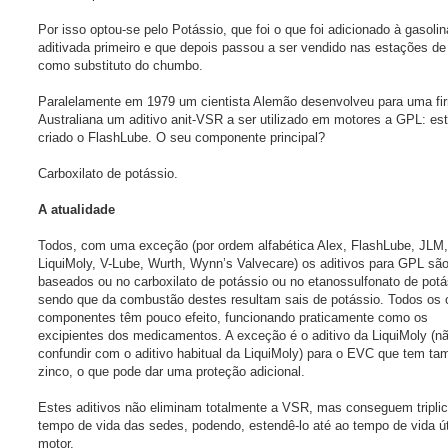
Por isso optou-se pelo Potássio, que foi o que foi adicionado à gasolin
aditivada primeiro e que depois passou a ser vendido nas estações de
como substituto do chumbo.
Paralelamente em 1979 um cientista Alemão desenvolveu para uma fi
Australiana um aditivo anit-VSR a ser utilizado em motores a GPL: es
criado o FlashLube. O seu componente principal?
Carboxilato de potássio.
A atualidade
Todos, com uma exceção (por ordem alfabética Alex, FlashLube, JLM,
LiquiMoly, V-Lube, Wurth, Wynn’s Valvecare) os aditivos para GPL sã
baseados ou no carboxilato de potássio ou no etanossulfonato de potá
sendo que da combustão destes resultam sais de potássio. Todos os 
componentes têm pouco efeito, funcionando praticamente como os
excipientes dos medicamentos. A exceção é o aditivo da LiquiMoly (n
confundir com o aditivo habitual da LiquiMoly) para o EVC que tem t
zinco, o que pode dar uma proteção adicional.
Estes aditivos não eliminam totalmente a VSR, mas conseguem triplic
tempo de vida das sedes, podendo, estendê-lo até ao tempo de vida út
motor.