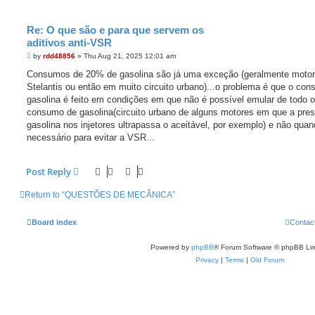
Re: O que são e para que servem os
aditivos anti-VSR
P
by
rdd48856
»
Thu Aug 21, 2025 12:01 am
o
s
Consumos de 20% de gasolina são já uma exceção (geralmente motor
t
Stelantis ou então em muito circuito urbano)...o problema é que o co
gasolina é feito em condições em que não é possível emular de todo o
consumo de gasolina(circuito urbano de alguns motores em que a pre
gasolina nos injetores ultrapassa o aceitável, por exemplo) e não quan
necessário para evitar a VSR...
Post Reply
Return to “QUESTÕES DE MECÂNICA”
Board index
Contac
Powered by
phpBB
® Forum Software © phpBB Lim
Privacy
|
Terms
|
Old Forum