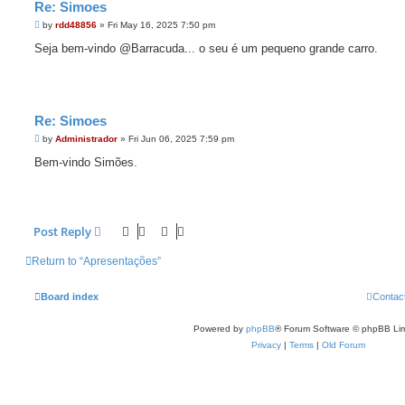
Re: Simoes
P
by
rdd48856
»
Fri May 16, 2025 7:50 pm
o
s
Seja bem-vindo @Barracuda... o seu é um pequeno grande carro.
t
Re: Simoes
P
by
Administrador
»
Fri Jun 06, 2025 7:59 pm
o
s
Bem-vindo Simões.
t
Post Reply
Return to “Apresentações”
Board index
Contac
Powered by
phpBB
® Forum Software © phpBB Lim
Privacy
|
Terms
|
Old Forum