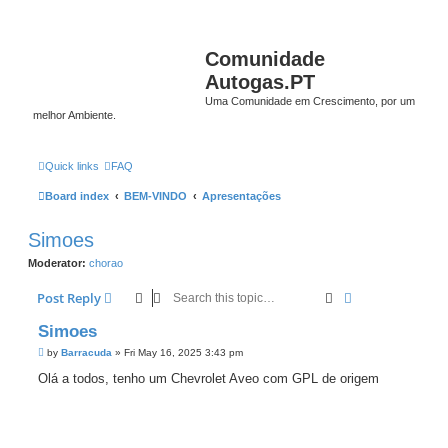
Comunidade
Autogas.PT
Uma Comunidade em Crescimento, por um
melhor Ambiente.
Quick links
FAQ
Board index
BEM-VINDO
Apresentações
Simoes
Moderator:
chorao
Search
Advanced sear
Post Reply
Simoes
P
by
Barracuda
»
Fri May 16, 2025 3:43 pm
o
s
Olá a todos, tenho um Chevrolet Aveo com GPL de origem
t