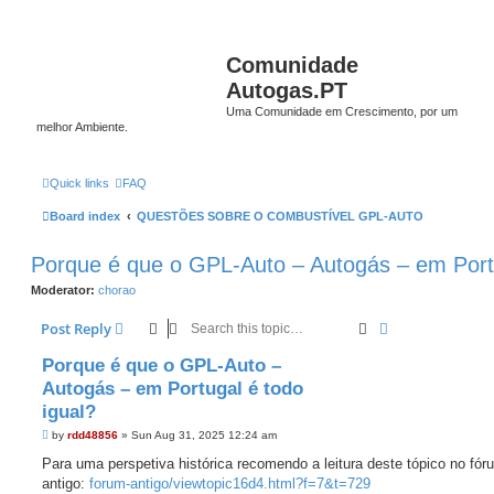
Comunidade
Autogas.PT
Uma Comunidade em Crescimento, por um
melhor Ambiente.
Quick links
FAQ
Board index
QUESTÕES SOBRE O COMBUSTÍVEL GPL-AUTO
Porque é que o GPL-Auto – Autogás – em Portu
Moderator:
chorao
Search
Advanced sear
Post Reply
Porque é que o GPL-Auto –
Autogás – em Portugal é todo
igual?
P
by
rdd48856
»
Sun Aug 31, 2025 12:24 am
o
s
Para uma perspetiva histórica recomendo a leitura deste tópico no fór
t
antigo:
forum-antigo/viewtopic16d4.html?f=7&t=729