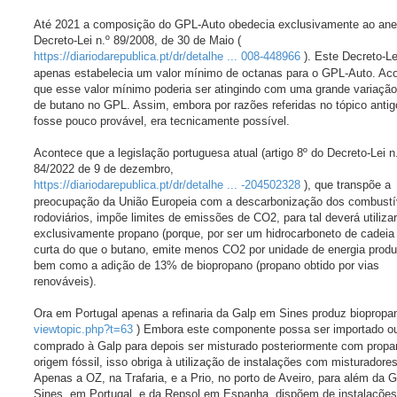
Até 2021 a composição do GPL-Auto obedecia exclusivamente ao anex
Decreto-Lei n.º 89/2008, de 30 de Maio (
https://diariodarepublica.pt/dr/detalhe ... 008-448966
). Este Decreto-Le
apenas estabelecia um valor mínimo de octanas para o GPL-Auto. Ac
que esse valor mínimo poderia ser atingindo com uma grande variaçã
de butano no GPL. Assim, embora por razões referidas no tópico antig
fosse pouco provável, era tecnicamente possível.
Acontece que a legislação portuguesa atual (artigo 8º do Decreto-Lei n
84/2022 de 9 de dezembro,
https://diariodarepublica.pt/dr/detalhe ... -204502328
), que transpõe a
preocupação da União Europeia com a descarbonização dos combustí
rodoviários, impõe limites de emissões de CO2, para tal deverá utiliza
exclusivamente propano (porque, por ser um hidrocarboneto de cadeia
curta do que o butano, emite menos CO2 por unidade de energia produ
bem como a adição de 13% de biopropano (propano obtido por vias
renováveis).
Ora em Portugal apenas a refinaria da Galp em Sines produz biopropan
viewtopic.php?t=63
) Embora este componente possa ser importado o
comprado à Galp para depois ser misturado posteriormente com propa
origem fóssil, isso obriga à utilização de instalações com misturadores
Apenas a OZ, na Trafaria, e a Prio, no porto de Aveiro, para além da 
Sines, em Portugal, e da Repsol em Espanha, dispõem de instalaçõe