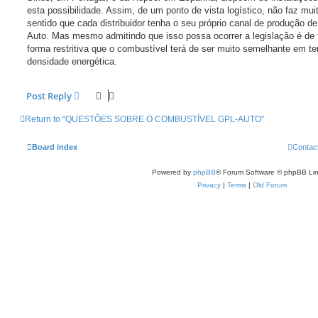
esta possibilidade. Assim, de um ponto de vista logístico, não faz mui
sentido que cada distribuidor tenha o seu próprio canal de produção d
Auto. Mas mesmo admitindo que isso possa ocorrer a legislação é de 
forma restritiva que o combustível terá de ser muito semelhante em t
densidade energética.
Post Reply
Return to “QUESTÕES SOBRE O COMBUSTÍVEL GPL-AUTO”
Board index
Contac
Powered by
phpBB
® Forum Software © phpBB Lim
Privacy
|
Terms
|
Old Forum