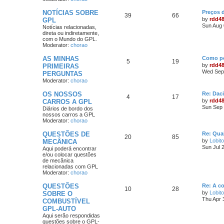
NOTÍCIAS SOBRE
Preços 
39
66
by
rdd4
GPL
Sun Aug 
Notícias relacionadas,
direta ou indiretamente,
com o Mundo do GPL.
Moderator:
chorao
AS MINHAS
Como po
5
19
by
rdd4
PRIMEIRAS
Wed Sep 
PERGUNTAS
Moderator:
chorao
OS NOSSOS
Re: Dac
4
17
by
rdd4
CARROS A GPL
Sun Sep 
Diários de bordo dos
nossos carros a GPL
Moderator:
chorao
QUESTÕES DE
Re: Qua
20
85
by
Lobito
MECÂNICA
Sun Jul 
Aqui poderá encontrar
e/ou colocar questões
de mecânica
relacionadas com GPL
Moderator:
chorao
QUESTÕES
Re: A c
10
28
by
Lobito
SOBRE O
Thu Apr 
COMBUSTÍVEL
GPL-AUTO
Aqui serão respondidas
questões sobre o GPL-