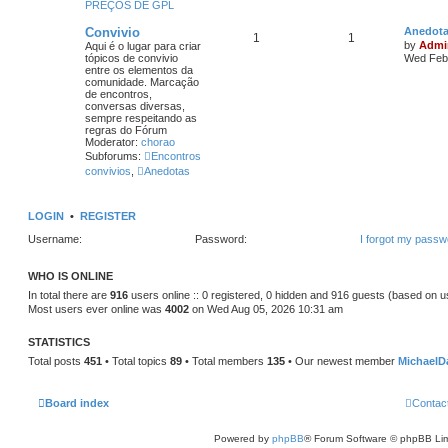
PREÇOS DE GPL
Convivio
Anedot
1
1
by
Admi
Aqui é o lugar para criar
tópicos de convivio
Wed Feb 
entre os elementos da
comunidade. Marcação
de encontros,
conversas diversas,
sempre respeitando as
regras do Fórum
Moderator:
chorao
Subforums:
Encontros
convivios
,
Anedotas
LOGIN
•
REGISTER
Username:
Password:
I forgot my passw
WHO IS ONLINE
In total there are
916
users online :: 0 registered, 0 hidden and 916 guests (based on u
Most users ever online was
4002
on Wed Aug 05, 2026 10:31 am
STATISTICS
Total posts
451
• Total topics
89
• Total members
135
• Our newest member
MichaelD
Board index
Contac
Powered by
phpBB
® Forum Software © phpBB Lim