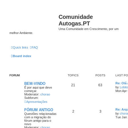
Comunidade
Autogas.PT
Uma Comunidade em Crescimento, por um
melhor Ambiente.
Quick links
FAQ
Board index
FORUM
TOPICS
POSTS
LAST P
BEM-VINDO
Re: Olá 
21
63
by
Lobito
É por aqui que deve
começar.
Mon Apr 
Moderator:
chorao
Subforum:
Apresentações
FÓRUM ANTIGO
Re: Arq
2
3
by
chora
Questões relacionadas
com a migração do
Tue Jan 
fórum antigo para o
novo
Moderator:
chorao