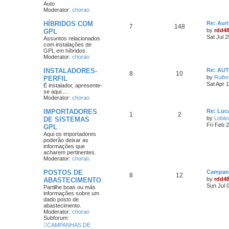
Auto
Moderator:
chorao
HÍBRIDOS COM
Re: Aur
7
148
by
rdd4
GPL
Sat Jul 
Assuntos relacionados
com instalações de
GPL em híbridos.
Moderator:
chorao
INSTALADORES-
Re: AU
8
10
by
Ruife
PERFIL
Sat Apr 
É instalador, apresente-
se aqui....
Moderator:
chorao
IMPORTADORES
Re: Luca
1
2
by
Lobito
DE SISTEMAS
Fri Feb 
GPL
Aqui os importadores
poderão deixar as
informações que
acharem pertinentes.
Moderator:
chorao
POSTOS DE
Campanh
8
12
by
rdd4
ABASTECIMENTO
Sun Jul 
Partilhe boas ou más
informações sobre um
dado posto de
abastecimento.
Moderator:
chorao
Subforum:
CAMPANHAS DE