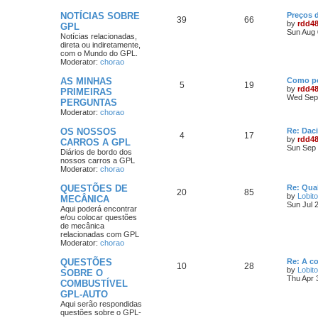
NOTÍCIAS SOBRE
Preços 
39
66
by
rdd4
GPL
Sun Aug 
Notícias relacionadas,
direta ou indiretamente,
com o Mundo do GPL.
Moderator:
chorao
AS MINHAS
Como po
5
19
by
rdd4
PRIMEIRAS
Wed Sep 
PERGUNTAS
Moderator:
chorao
OS NOSSOS
Re: Dac
4
17
by
rdd4
CARROS A GPL
Sun Sep 
Diários de bordo dos
nossos carros a GPL
Moderator:
chorao
QUESTÕES DE
Re: Qua
20
85
by
Lobito
MECÂNICA
Sun Jul 
Aqui poderá encontrar
e/ou colocar questões
de mecânica
relacionadas com GPL
Moderator:
chorao
QUESTÕES
Re: A c
10
28
by
Lobito
SOBRE O
Thu Apr 
COMBUSTÍVEL
GPL-AUTO
Aqui serão respondidas
questões sobre o GPL-