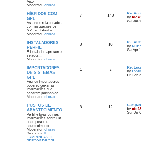
Auto
Moderator:
chorao
HÍBRIDOS COM
Re: Aur
7
148
by
rdd4
GPL
Sat Jul 
Assuntos relacionados
com instalações de
GPL em híbridos.
Moderator:
chorao
INSTALADORES-
Re: AU
8
10
by
Ruife
PERFIL
Sat Apr 
É instalador, apresente-
se aqui....
Moderator:
chorao
IMPORTADORES
Re: Luca
1
2
by
Lobito
DE SISTEMAS
Fri Feb 
GPL
Aqui os importadores
poderão deixar as
informações que
acharem pertinentes.
Moderator:
chorao
POSTOS DE
Campanh
8
12
by
rdd4
ABASTECIMENTO
Sun Jul 
Partilhe boas ou más
informações sobre um
dado posto de
abastecimento.
Moderator:
chorao
Subforum:
CAMPANHAS DE
PREÇOS DE GPL