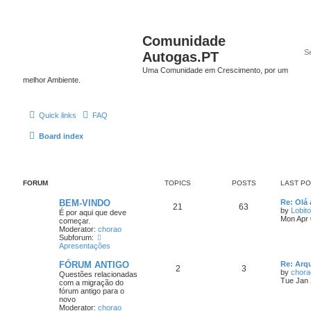
Comunidade
Autogas.PT
Uma Comunidade em Crescimento, por um
melhor Ambiente.
Quick links
FAQ
Board index
FORUM
TOPICS
POSTS
LAST P
BEM-VINDO
Re: Olá 
21
63
by
Lobito
É por aqui que deve
Mon Apr 
começar.
Moderator:
chorao
Subforum:
Apresentações
FÓRUM ANTIGO
Re: Arq
2
3
by
chora
Questões relacionadas
Tue Jan 
com a migração do
fórum antigo para o
novo
Moderator:
chorao