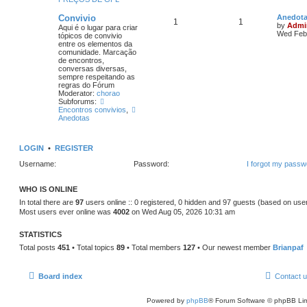
Convivio
Anedot
1
1
by
Admi
Aqui é o lugar para criar
Wed Feb 
tópicos de convivio
entre os elementos da
comunidade. Marcação
de encontros,
conversas diversas,
sempre respeitando as
regras do Fórum
Moderator:
chorao
Subforums:
Encontros convivios
,
Anedotas
LOGIN
•
REGISTER
Username:
Password:
I forgot my passw
WHO IS ONLINE
In total there are
97
users online :: 0 registered, 0 hidden and 97 guests (based on use
Most users ever online was
4002
on Wed Aug 05, 2026 10:31 am
STATISTICS
Total posts
451
• Total topics
89
• Total members
127
• Our newest member
Brianpaf
Board index
Contact 
Powered by
phpBB
® Forum Software © phpBB Lim