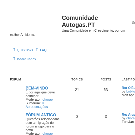
Comunidade
Autogas.PT
Uma Comunidade em Crescimento, por um
melhor Ambiente.
Quick links
FAQ
Board index
FORUM
TOPICS
POSTS
LAST P
BEM-VINDO
Re: Olá 
21
63
by
Lobito
É por aqui que deve
Mon Apr 
começar.
Moderator:
chorao
Subforum:
Apresentações
FÓRUM ANTIGO
Re: Arq
2
3
by
chora
Questões relacionadas
Tue Jan 
com a migração do
fórum antigo para o
novo
Moderator:
chorao