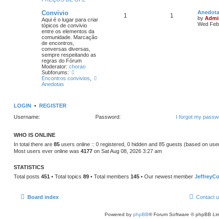
Convivio
Anedot
1
1
by
Admi
Aqui é o lugar para criar
Wed Feb 
tópicos de convivio
entre os elementos da
comunidade. Marcação
de encontros,
conversas diversas,
sempre respeitando as
regras do Fórum
Moderator:
chorao
Subforums:
Encontros convivios
,
Anedotas
LOGIN
•
REGISTER
Username:
Password:
I forgot my passw
WHO IS ONLINE
In total there are
85
users online :: 0 registered, 0 hidden and 85 guests (based on use
Most users ever online was
4177
on Sat Aug 08, 2026 3:27 am
STATISTICS
Total posts
451
• Total topics
89
• Total members
145
• Our newest member
JeffreyC
Board index
Contact 
Powered by
phpBB
® Forum Software © phpBB Lim