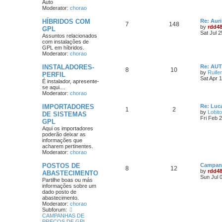
Auto
Moderator:
chorao
HÍBRIDOS COM
Re: Aur
7
148
by
rdd4
GPL
Sat Jul 
Assuntos relacionados
com instalações de
GPL em híbridos.
Moderator:
chorao
INSTALADORES-
Re: AU
8
10
by
Ruife
PERFIL
Sat Apr 
É instalador, apresente-
se aqui....
Moderator:
chorao
IMPORTADORES
Re: Luca
1
2
by
Lobito
DE SISTEMAS
Fri Feb 
GPL
Aqui os importadores
poderão deixar as
informações que
acharem pertinentes.
Moderator:
chorao
POSTOS DE
Campanh
8
12
by
rdd4
ABASTECIMENTO
Sun Jul 
Partilhe boas ou más
informações sobre um
dado posto de
abastecimento.
Moderator:
chorao
Subforum:
CAMPANHAS DE
PREÇOS DE GPL