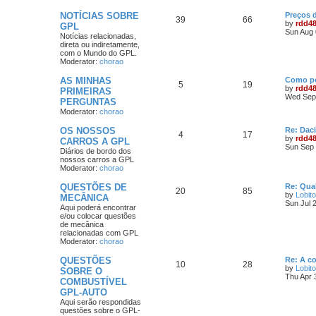
NOTÍCIAS SOBRE
Preços 
39
66
by
rdd4
GPL
Sun Aug 
Notícias relacionadas,
direta ou indiretamente,
com o Mundo do GPL.
Moderator:
chorao
AS MINHAS
Como po
5
19
by
rdd4
PRIMEIRAS
Wed Sep 
PERGUNTAS
Moderator:
chorao
OS NOSSOS
Re: Dac
4
17
by
rdd4
CARROS A GPL
Sun Sep 
Diários de bordo dos
nossos carros a GPL
Moderator:
chorao
QUESTÕES DE
Re: Qua
20
85
by
Lobito
MECÂNICA
Sun Jul 
Aqui poderá encontrar
e/ou colocar questões
de mecânica
relacionadas com GPL
Moderator:
chorao
QUESTÕES
Re: A c
10
28
by
Lobito
SOBRE O
Thu Apr 
COMBUSTÍVEL
GPL-AUTO
Aqui serão respondidas
questões sobre o GPL-