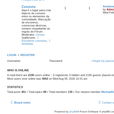
Convivio
Anedot
1
1
by
Admi
Aqui é o lugar para criar
Wed Feb 
tópicos de convivio
entre os elementos da
comunidade. Marcação
de encontros,
conversas diversas,
sempre respeitando as
regras do Fórum
Moderator:
chorao
Subforums:
Encontros convivios
,
Anedotas
LOGIN
•
REGISTER
Username:
Password:
I forgot my passw
WHO IS ONLINE
In total there are
2195
users online :: 0 registered, 0 hidden and 2195 guests (based on
Most users ever online was
4002
on Wed Aug 05, 2026 10:31 am
STATISTICS
Total posts
451
• Total topics
89
• Total members
135
• Our newest member
MichaelD
Board index
Contact 
Powered by
phpBB
® Forum Software © phpBB Lim