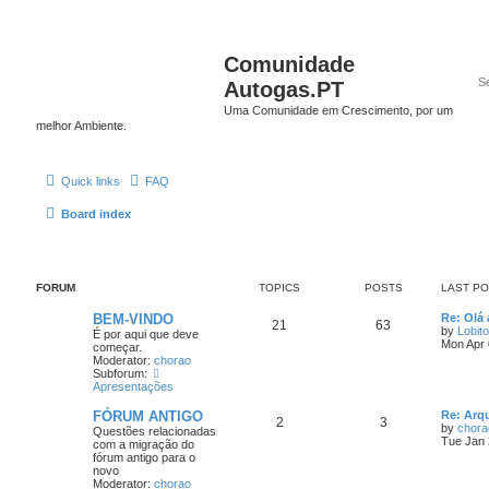
Comunidade
Autogas.PT
Uma Comunidade em Crescimento, por um
melhor Ambiente.
Quick links
FAQ
Board index
FORUM
TOPICS
POSTS
LAST P
BEM-VINDO
Re: Olá 
21
63
by
Lobito
É por aqui que deve
Mon Apr 
começar.
Moderator:
chorao
Subforum:
Apresentações
FÓRUM ANTIGO
Re: Arq
2
3
by
chora
Questões relacionadas
Tue Jan 
com a migração do
fórum antigo para o
novo
Moderator:
chorao