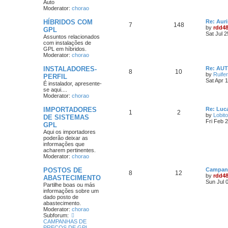
Auto
Moderator:
chorao
HÍBRIDOS COM
Re: Aur
7
148
by
rdd4
GPL
Sat Jul 
Assuntos relacionados
com instalações de
GPL em híbridos.
Moderator:
chorao
INSTALADORES-
Re: AU
8
10
by
Ruife
PERFIL
Sat Apr 
É instalador, apresente-
se aqui....
Moderator:
chorao
IMPORTADORES
Re: Luca
1
2
by
Lobito
DE SISTEMAS
Fri Feb 
GPL
Aqui os importadores
poderão deixar as
informações que
acharem pertinentes.
Moderator:
chorao
POSTOS DE
Campanh
8
12
by
rdd4
ABASTECIMENTO
Sun Jul 
Partilhe boas ou más
informações sobre um
dado posto de
abastecimento.
Moderator:
chorao
Subforum:
CAMPANHAS DE
PREÇOS DE GPL