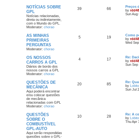
NOTÍCIAS SOBRE
Preços 
39
66
by
rdd4
GPL
Sun Aug 
Notícias relacionadas,
direta ou indiretamente,
com o Mundo do GPL.
Moderator:
chorao
AS MINHAS
Como po
5
19
by
rdd4
PRIMEIRAS
Wed Sep 
PERGUNTAS
Moderator:
chorao
OS NOSSOS
Re: Dac
4
17
by
rdd4
CARROS A GPL
Sun Sep 
Diários de bordo dos
nossos carros a GPL
Moderator:
chorao
QUESTÕES DE
Re: Qua
20
85
by
Lobito
MECÂNICA
Sun Jul 
Aqui poderá encontrar
e/ou colocar questões
de mecânica
relacionadas com GPL
Moderator:
chorao
QUESTÕES
Re: A c
10
28
by
Lobito
SOBRE O
Thu Apr 
COMBUSTÍVEL
GPL-AUTO
Aqui serão respondidas
questões sobre o GPL-