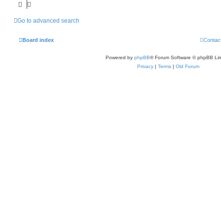
Go to advanced search
Board index
Contac
Powered by
phpBB
® Forum Software © phpBB Lim
Privacy
|
Terms
|
Old Forum