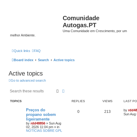
Comunidade
Autogas.PT
Uma Comunidade em Crescimento, por um
melhor Ambiente.
Quick links
FAQ
Board index
Search
Active topics
Active topics
Go to advanced search
Search
Advanced search
TOPICS
REPLIES
VIEWS
LAST P
Preços do
by
rdd4
0
213
propano sobem
Sun Aug 
ligeiramente
by
rdd48856
»
Sun Aug
02, 2026 11:04 pm
» in
NOTÍCIAS SOBRE GPL