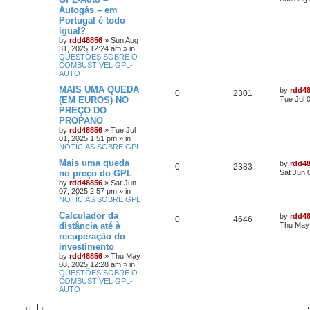
Autogás – em
Portugal é todo
igual?
by
rdd48856
»
Sun Aug
31, 2025 12:24 am
» in
QUESTÕES SOBRE O
COMBUSTÍVEL GPL-
AUTO
MAIS UMA QUEDA
by
rdd4
0
2301
(EM EUROS) NO
Tue Jul 
PREÇO DO
PROPANO
by
rdd48856
»
Tue Jul
01, 2025 1:51 pm
» in
NOTÍCIAS SOBRE GPL
Mais uma queda
by
rdd4
0
2383
no preço do GPL
Sat Jun 
by
rdd48856
»
Sat Jun
07, 2025 2:57 pm
» in
NOTÍCIAS SOBRE GPL
Calculador da
by
rdd4
0
4646
distância até à
Thu May 
recuperação do
investimento
by
rdd48856
»
Thu May
08, 2025 12:28 am
» in
QUESTÕES SOBRE O
COMBUSTÍVEL GPL-
AUTO