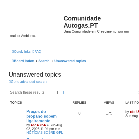
Comunidade
Autogas.PT
Uma Comunidade em Crescimento, por um
melhor Ambiente.
Quick links
FAQ
Board index
Search
Unanswered topics
Unanswered topics
Go to advanced search
Search
Advanced search
TOPICS
REPLIES
VIEWS
LAST P
Preços do
by
rdd4
0
175
propano sobem
Sun Aug 
ligeiramente
by
rdd48856
»
Sun Aug
02, 2026 11:04 pm
» in
NOTÍCIAS SOBRE GPL