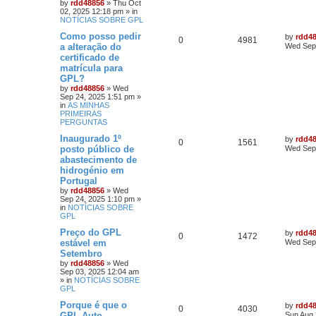
by
rdd48856
»
Thu Oct
02, 2025 12:18 pm
» in
NOTÍCIAS SOBRE GPL
Como posso pedir
by
rdd4
0
4981
a alteração do
Wed Sep 
certificado de
matrícula para
GPL?
by
rdd48856
»
Wed
Sep 24, 2025 1:51 pm
»
in
AS MINHAS
PRIMEIRAS
PERGUNTAS
Inaugurado 1º
by
rdd4
0
1561
posto público de
Wed Sep 
abastecimento de
hidrogénio em
Portugal
by
rdd48856
»
Wed
Sep 24, 2025 1:10 pm
»
in
NOTÍCIAS SOBRE
GPL
Preço do GPL
by
rdd4
0
1472
estável em
Wed Sep 
Setembro
by
rdd48856
»
Wed
Sep 03, 2025 12:04 am
» in
NOTÍCIAS SOBRE
GPL
Porque é que o
by
rdd4
0
4030
GPL-Auto –
Sun Aug 