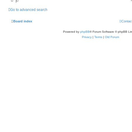
Go to advanced search
Board index
Contac
Powered by
phpBB
® Forum Software © phpBB Lim
Privacy
|
Terms
|
Old Forum