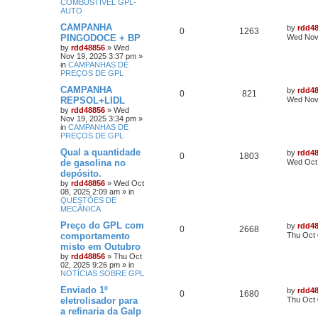
COMBUSTÍVEL GPL-
AUTO
CAMPANHA
by
rdd4
0
1263
PINGODOCE + BP
Wed Nov 
by
rdd48856
»
Wed
Nov 19, 2025 3:37 pm
»
in
CAMPANHAS DE
PREÇOS DE GPL
CAMPANHA
by
rdd4
0
821
REPSOL+LIDL
Wed Nov 
by
rdd48856
»
Wed
Nov 19, 2025 3:34 pm
»
in
CAMPANHAS DE
PREÇOS DE GPL
Qual a quantidade
by
rdd4
0
1803
de gasolina no
Wed Oct 
depósito.
by
rdd48856
»
Wed Oct
08, 2025 2:09 am
» in
QUESTÕES DE
MECÂNICA
Preço do GPL com
by
rdd4
0
2668
comportamento
Thu Oct 
misto em Outubro
by
rdd48856
»
Thu Oct
02, 2025 9:26 pm
» in
NOTÍCIAS SOBRE GPL
Enviado 1º
by
rdd4
0
1680
eletrolisador para
Thu Oct 
a refinaria da Galp