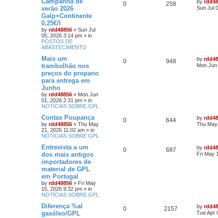
Campanha de
by
rdd4
0
258
verão 2026
Sun Jul 
Galp+Continente
0,25€/l
by
rdd48856
»
Sun Jul
05, 2026 3:14 pm
» in
POSTOS DE
ABASTECIMENTO
Mais um
by
rdd4
0
948
trambolhão nos
Mon Jun 
preços do propano
para entrega em
Junho
by
rdd48856
»
Mon Jun
01, 2026 2:31 pm
» in
NOTÍCIAS SOBRE GPL
Contas Poupança
by
rdd4
0
644
by
rdd48856
»
Thu May
Thu May 
21, 2026 11:02 am
» in
NOTÍCIAS SOBRE GPL
Entrevista a um
by
rdd4
0
687
dos mais antigos
Fri May 
importadores de
material de GPL
em Portugal
by
rdd48856
»
Fri May
15, 2026 9:32 pm
» in
NOTÍCIAS SOBRE GPL
Diferença %al
by
rdd4
0
2157
gasóleo/GPL
Tue Apr 