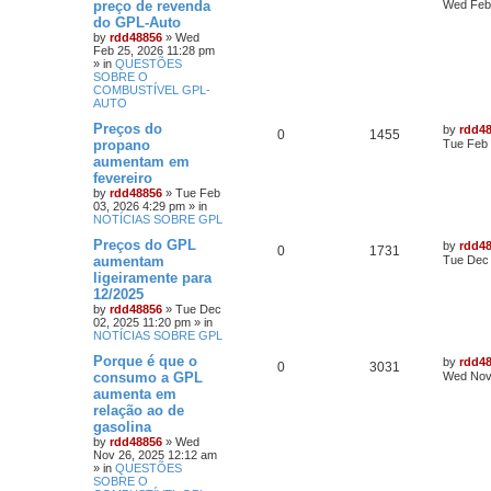
preço de revenda
Wed Feb 
do GPL-Auto
by
rdd48856
»
Wed
Feb 25, 2026 11:28 pm
» in
QUESTÕES
SOBRE O
COMBUSTÍVEL GPL-
AUTO
Preços do
by
rdd4
0
1455
propano
Tue Feb 
aumentam em
fevereiro
by
rdd48856
»
Tue Feb
03, 2026 4:29 pm
» in
NOTÍCIAS SOBRE GPL
Preços do GPL
by
rdd4
0
1731
aumentam
Tue Dec 
ligeiramente para
12/2025
by
rdd48856
»
Tue Dec
02, 2025 11:20 pm
» in
NOTÍCIAS SOBRE GPL
Porque é que o
by
rdd4
0
3031
consumo a GPL
Wed Nov
aumenta em
relação ao de
gasolina
by
rdd48856
»
Wed
Nov 26, 2025 12:12 am
» in
QUESTÕES
SOBRE O