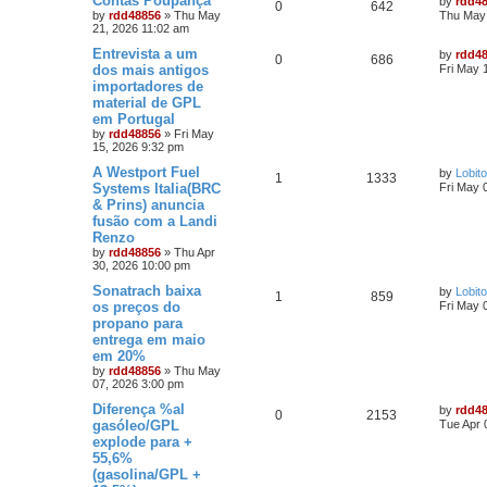
Contas Poupança
by
rdd4
0
642
by
rdd48856
»
Thu May
Thu May 
21, 2026 11:02 am
Entrevista a um
by
rdd4
0
686
dos mais antigos
Fri May 
importadores de
material de GPL
em Portugal
by
rdd48856
»
Fri May
15, 2026 9:32 pm
A Westport Fuel
by
Lobito
1
1333
Systems Italia(BRC
Fri May 
& Prins) anuncia
fusão com a Landi
Renzo
by
rdd48856
»
Thu Apr
30, 2026 10:00 pm
Sonatrach baixa
by
Lobito
1
859
os preços do
Fri May 
propano para
entrega em maio
em 20%
by
rdd48856
»
Thu May
07, 2026 3:00 pm
Diferença %al
by
rdd4
0
2153
gasóleo/GPL
Tue Apr 
explode para +
55,6%
(gasolina/GPL +