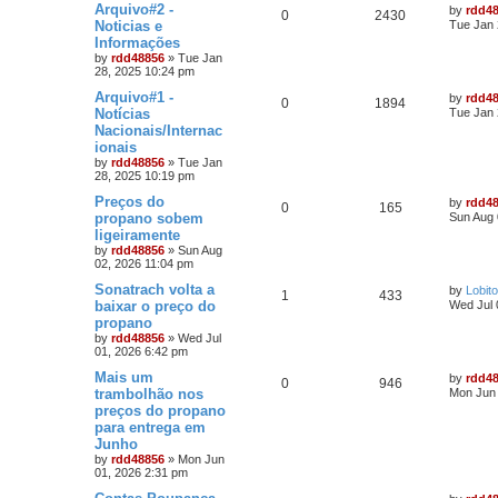
Arquivo#2 -
by
rdd4
0
2430
Noticias e
Tue Jan 
Informações
by
rdd48856
»
Tue Jan
28, 2025 10:24 pm
Arquivo#1 -
by
rdd4
0
1894
Notícias
Tue Jan 
Nacionais/Internac
ionais
by
rdd48856
»
Tue Jan
28, 2025 10:19 pm
Preços do
by
rdd4
0
165
propano sobem
Sun Aug 
ligeiramente
by
rdd48856
»
Sun Aug
02, 2026 11:04 pm
Sonatrach volta a
by
Lobito
1
433
baixar o preço do
Wed Jul 
propano
by
rdd48856
»
Wed Jul
01, 2026 6:42 pm
Mais um
by
rdd4
0
946
trambolhão nos
Mon Jun 
preços do propano
para entrega em
Junho
by
rdd48856
»
Mon Jun
01, 2026 2:31 pm