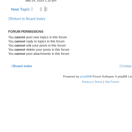
Sep 24, 2025 1:10 pm
New Topic
Return to Board Index
FORUM PERMISSIONS
You
cannot
post new topics in this forum
You
cannot
reply to topics in this forum
You
cannot
edit your posts in this forum
You
cannot
delete your posts in this forum
You
cannot
post attachments in this forum
Board index
Contac
Powered by
phpBB
® Forum Software © phpBB Lim
Privacy
|
Terms
|
Old Forum