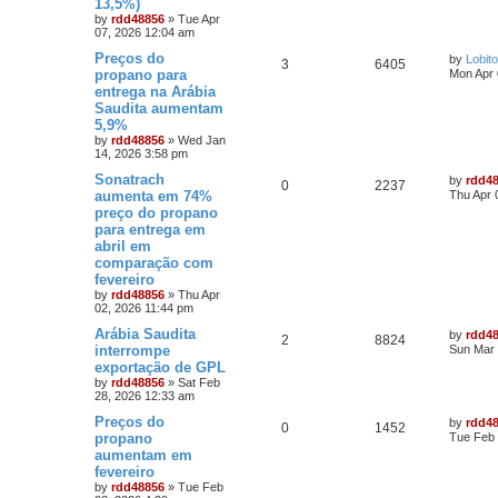
13,5%)
by
rdd48856
»
Tue Apr
07, 2026 12:04 am
Preços do
by
Lobito
3
6405
propano para
Mon Apr 
entrega na Arábia
Saudita aumentam
5,9%
by
rdd48856
»
Wed Jan
14, 2026 3:58 pm
Sonatrach
by
rdd4
0
2237
aumenta em 74%
Thu Apr 
preço do propano
para entrega em
abril em
comparação com
fevereiro
by
rdd48856
»
Thu Apr
02, 2026 11:44 pm
Arábia Saudita
by
rdd4
2
8824
interrompe
Sun Mar 
exportação de GPL
by
rdd48856
»
Sat Feb
28, 2026 12:33 am
Preços do
by
rdd4
0
1452
propano
Tue Feb 
aumentam em
fevereiro
by
rdd48856
»
Tue Feb