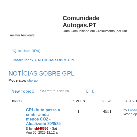
Comunidade
Autogas.PT
Uma Comunidade em Crescimento, por um
melhor Ambiente.
Quick links
FAQ
Board index
NOTÍCIAS SOBRE GPL
NOTÍCIAS SOBRE GPL
Moderator:
chorao
Search
Advanced search
New Topic
TOPICS
REPLIES
VIEWS
LAST P
GPL-Auto passa a
by
Lobito
1
4551
emitir ainda
Wed Sep 
menos CO2 -
Atualizado 30/8/25
by
rdd48856
»
Sat
Aug 30, 2025 12:12 am