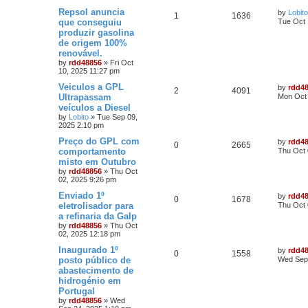
Repsol anuncia
by
Lobito
1
1636
que conseguiu
Tue Oct 
produzir gasolina
de origem 100%
renovável.
by
rdd48856
»
Fri Oct
10, 2025 11:27 pm
Veiculos a GPL
by
rdd4
2
4091
Ultrapassam
Mon Oct 
veículos a Diesel
by
Lobito
»
Tue Sep 09,
2025 2:10 pm
Preço do GPL com
by
rdd4
0
2665
comportamento
Thu Oct 
misto em Outubro
by
rdd48856
»
Thu Oct
02, 2025 9:26 pm
Enviado 1º
by
rdd4
0
1678
eletrolisador para
Thu Oct 
a refinaria da Galp
by
rdd48856
»
Thu Oct
02, 2025 12:18 pm
Inaugurado 1º
by
rdd4
0
1558
posto público de
Wed Sep 
abastecimento de
hidrogénio em
Portugal
by
rdd48856
»
Wed