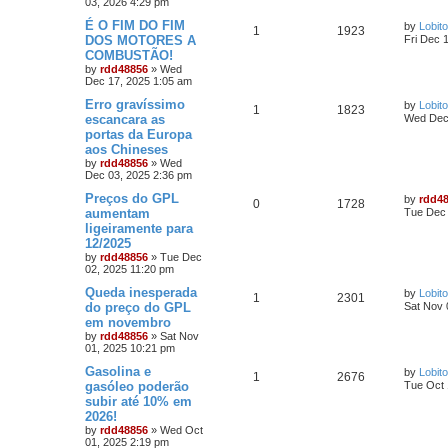
03, 2026 4:29 pm
É O FIM DO FIM
by
Lobito
1
1923
DOS MOTORES A
Fri Dec 
COMBUSTÃO!
by
rdd48856
»
Wed
Dec 17, 2025 1:05 am
Erro gravíssimo
by
Lobito
1
1823
escancara as
Wed Dec 
portas da Europa
aos Chineses
by
rdd48856
»
Wed
Dec 03, 2025 2:36 pm
Preços do GPL
by
rdd4
0
1728
aumentam
Tue Dec 
ligeiramente para
12/2025
by
rdd48856
»
Tue Dec
02, 2025 11:20 pm
Queda inesperada
by
Lobito
1
2301
do preço do GPL
Sat Nov 
em novembro
by
rdd48856
»
Sat Nov
01, 2025 10:21 pm
Gasolina e
by
Lobito
1
2676
gasóleo poderão
Tue Oct 
subir até 10% em
2026!
by
rdd48856
»
Wed Oct
01, 2025 2:19 pm