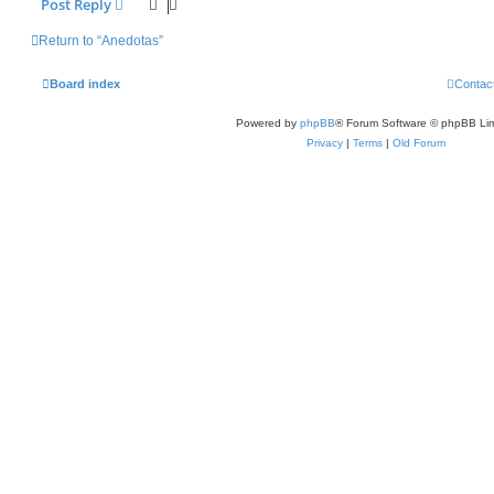
Post Reply
Return to “Anedotas”
Board index
Contac
Powered by
phpBB
® Forum Software © phpBB Lim
Privacy
|
Terms
|
Old Forum