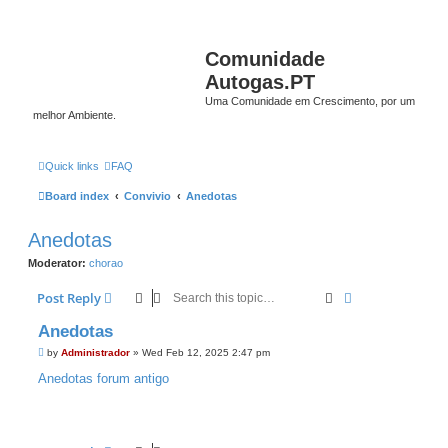
Comunidade
Autogas.PT
Uma Comunidade em Crescimento, por um
melhor Ambiente.
Quick links
FAQ
Board index
Convivio
Anedotas
Anedotas
Moderator:
chorao
Search
Advanced sear
Post Reply
Anedotas
P
by
Administrador
»
Wed Feb 12, 2025 2:47 pm
o
s
Anedotas forum antigo
t