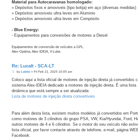
Material para Autocaravanas homologado:
» Depósitos fixos e amoviveis (tipo botija) em aço (diversas medidas)
» Depósitos amoviveis ultra leves em Aluminio
» Depósitos amoviveis ultra leves em Compósito
- Blue Energy:
- Equipamentos para conversões de motores a Diesel
Equipamentos de conversão de veículos a GPL.
Alex-Optima, Alex-IDEIA, V-Lube.
Re: Lucalt - SCA-LT
P
by
Lobito
»
Fri Feb 21, 2025 10:05 am
o
s
Coloco aqui a lista oficial de motores de injeção direta já convertidos 
t
sistema Alex-IDEIA dedicado a motores de injeção direta. É uma lista
dinâmica que está sempre a ser atualizada:
Lista de motores de injeção direta convertiveis
Para além desta lista, existem muitos modelos já convertidos em Port
como motores de 3 cilindros do grupo PSA, VW, Kia/Hyundai, Ford, H
outros motores de 4 e 6 cilindros. Se o motor do seu veículo não estiv
lista oficial, por favor contacte através de telefone, e-mail, página WE
Facebook: