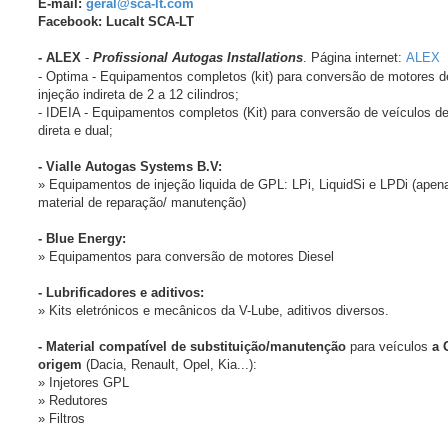
E-mail:
geral@sca-lt.com
Facebook: Lucalt SCA-LT
- ALEX
-
Profissional Autogas Installations
. Página internet:
ALEX
- Optima - Equipamentos completos (kit) para conversão de motores d
injeção indireta de 2 a 12 cilindros;
- IDEIA - Equipamentos completos (Kit) para conversão de veículos de
direta e dual;
- Vialle Autogas Systems B.V:
» Equipamentos de injeção liquida de GPL: LPi, LiquidSi e LPDi (apen
material de reparação/ manutenção)
- Blue Energy:
» Equipamentos para conversão de motores Diesel
- Lubrificadores e aditivos:
» Kits eletrónicos e mecânicos da V-Lube, aditivos diversos.
- Material compatível de substituição/manutenção
para veículos
a 
origem
(Dacia, Renault, Opel, Kia...):
» Injetores GPL
» Redutores
» Filtros