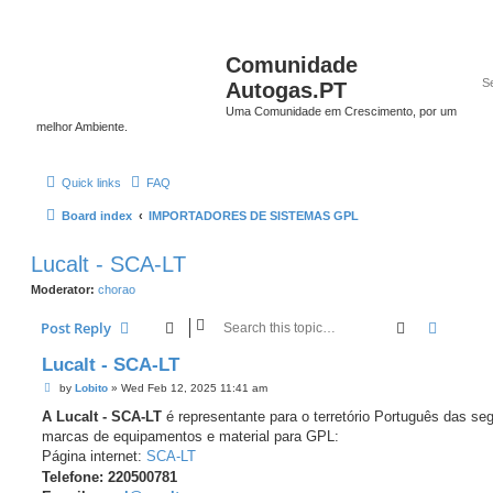
Comunidade
Autogas.PT
Uma Comunidade em Crescimento, por um
melhor Ambiente.
Quick links
FAQ
Board index
IMPORTADORES DE SISTEMAS GPL
Lucalt - SCA-LT
Moderator:
chorao
Search
Advanc
Post Reply
Lucalt - SCA-LT
P
by
Lobito
»
Wed Feb 12, 2025 11:41 am
o
s
A Lucalt - SCA-LT
é representante para o terretório Português das se
t
marcas de equipamentos e material para GPL:
Página internet:
SCA-LT
Telefone: 220500781