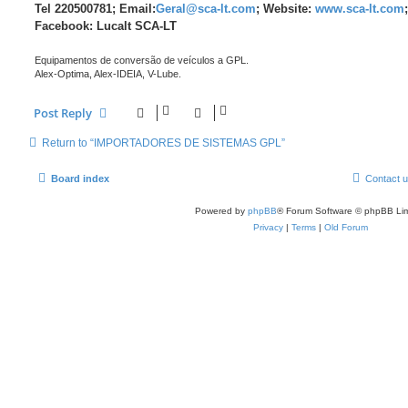
Tel 220500781; Email:
Geral@sca-lt.com
; Website:
www.sca-lt.com
;
Facebook: Lucalt SCA-LT
Equipamentos de conversão de veículos a GPL.
Alex-Optima, Alex-IDEIA, V-Lube.
Post Reply
Return to “IMPORTADORES DE SISTEMAS GPL”
Board index
Contact 
Powered by
phpBB
® Forum Software © phpBB Lim
Privacy
|
Terms
|
Old Forum