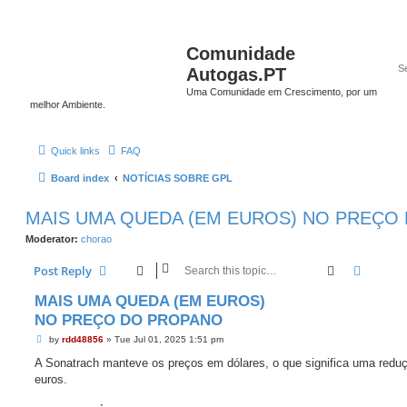
Comunidade
Autogas.PT
Uma Comunidade em Crescimento, por um
melhor Ambiente.
Quick links
FAQ
Board index
NOTÍCIAS SOBRE GPL
MAIS UMA QUEDA (EM EUROS) NO PREÇO
Moderator:
chorao
Search
Advanc
Post Reply
MAIS UMA QUEDA (EM EUROS)
NO PREÇO DO PROPANO
P
by
rdd48856
»
Tue Jul 01, 2025 1:51 pm
o
s
A Sonatrach manteve os preços em dólares, o que significa uma redu
t
euros.