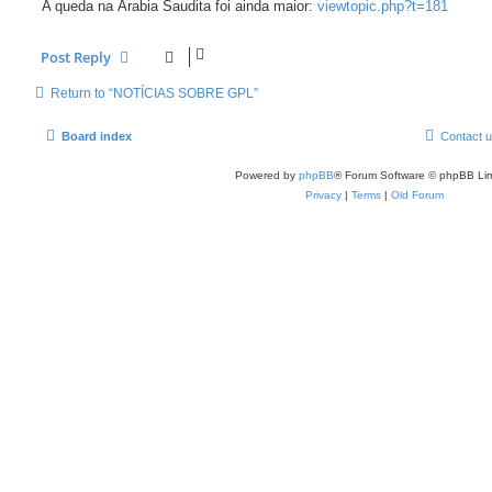
A queda na Árabia Saudita foi ainda maior:
viewtopic.php?t=181
Post Reply
Return to “NOTÍCIAS SOBRE GPL”
Board index
Contact 
Powered by
phpBB
® Forum Software © phpBB Lim
Privacy
|
Terms
|
Old Forum